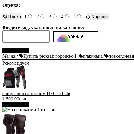
Оценка:
Плохо
1
2
3
4
5
Хорошо
Введите код, указанный на картинке:
Отправить
Метки:
Купить рюкзак городской
,
пляжный
,
повсегднев
Рекомендуем
Спортивный костюм UFC ts01-bg
1 500.00грн.
В корзину