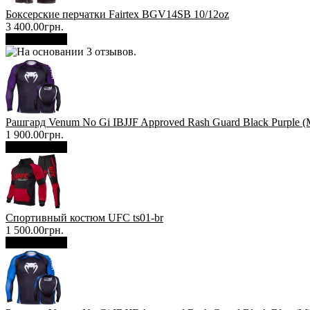
Боксерские перчатки Fairtex BGV14SB 10/12oz
3 400.00грн.
В корзину
Рашгард Venum No Gi IBJJF Approved Rash Guard Black Purple (
1 900.00грн.
В корзину
Спортивный костюм UFC ts01-br
1 500.00грн.
В корзину