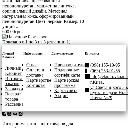
кожи, набивка прессованный
пенополиуретан, манжет на липучке,
оригинальный дизайн. Материал:
натуральная кожа, сформированный
пенополиуретан Цвет: черный Размер: 10
унций ..
600.00грн.
Показано с 1 по 3 из 3 (страниц: 1)
Личный
Информация
Дополнительно
Контакты
Кабинет
О нас
Производители
(098) 155-19-95
Личный
Оплата и
Подарочные
(063) 253-91-55
Кабинет
доставка
сертификаты
info@ekipirovka.in.
История
Партнерство
Партнёрская
г.Киев,
заказов
Контакты
программа
ул.Светлицкого 35,
Закладки
Карта сайта
пункт выдачи Нов
Возврат
Акции
Почта №79
товара
Рассылка
Интерне-магазин спорт товаров для