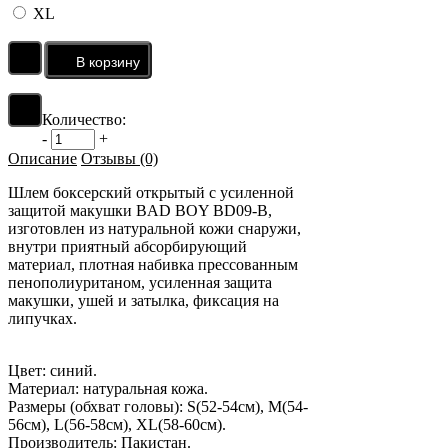
XL
Количество:
-
+
Описание
Отзывы (0)
Шлем боксерский открытый с усиленной
защитой макушки BAD BOY BD09-B,
изготовлен из натуральной кожи снаружи,
внутри приятный абсорбирующий
материал, плотная набивка прессованным
пенополиуританом, усиленная защита
макушки, ушей и затылка, фиксация на
липучках.
Цвет: синий.
Материал: натуральная кожа.
Размеры (обхват головы): S(52-54см), M(54-
56см), L(56-58см), XL(58-60см).
Производитель: Пакистан.