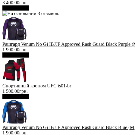
3 400.00грн.
В корзину
Рашгард Venum No Gi IBJJF Approved Rash Guard Black Purple (
1 900.00грн.
В корзину
Спортивный костюм UFC ts01-br
1 500.00грн.
В корзину
Рашгард Venum No Gi IBJJF Approved Rash Guard Black Blue (М
1 900.00грн.