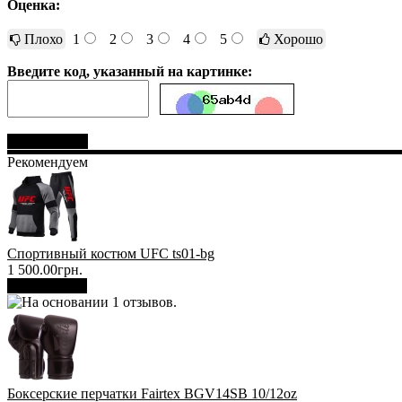
Оценка:
Плохо
1
2
3
4
5
Хорошо
Введите код, указанный на картинке:
Отправить
Рекомендуем
Спортивный костюм UFC ts01-bg
1 500.00грн.
В корзину
Боксерские перчатки Fairtex BGV14SB 10/12oz