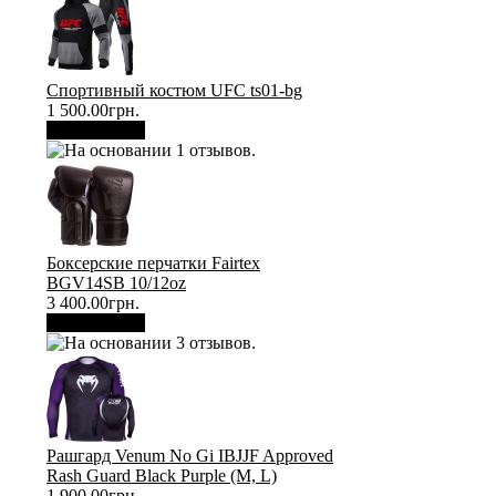
Спортивный костюм UFC ts01-bg
1 500.00грн.
В корзину
Боксерские перчатки Fairtex
BGV14SB 10/12oz
3 400.00грн.
В корзину
Рашгард Venum No Gi IBJJF Approved
Rash Guard Black Purple (М, L)
1 900.00грн.