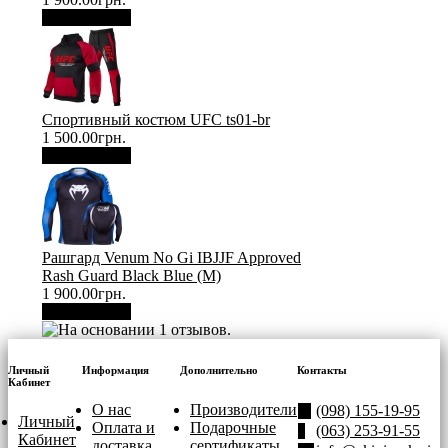
В корзину
Спортивный костюм UFC ts01-br
1 500.00грн.
В корзину
Рашгард Venum No Gi IBJJF Approved
Rash Guard Black Blue (М)
1 900.00грн.
В корзину
Личный
Информация
Дополнительно
Контакты
Кабинет
О нас
Производители
(098) 155-19-95
Личный
Оплата и
Подарочные
(063) 253-91-55
Кабинет
доставка
сертификаты