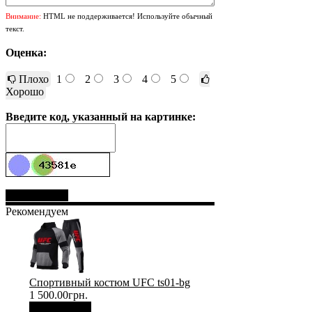
Внимание:
HTML не поддерживается! Используйте обычный
текст.
Оценка:
Плохо
1
2
3
4
5
Хорошо
Введите код, указанный на картинке:
Отправить
Рекомендуем
Спортивный костюм UFC ts01-bg
1 500.00грн.
В корзину