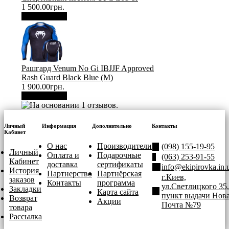
1 500.00грн.
В корзину
Рашгард Venum No Gi IBJJF Approved
Rash Guard Black Blue (М)
1 900.00грн.
В корзину
Личный
Информация
Дополнительно
Контакты
Кабинет
О нас
Производители
(098) 155-19-95
Личный
Оплата и
Подарочные
(063) 253-91-55
Кабинет
доставка
сертификаты
info@ekipirovka.in.
История
Партнерство
Партнёрская
г.Киев,
заказов
Контакты
программа
ул.Светлицкого 35,
Закладки
Карта сайта
пункт выдачи Нов
Возврат
Акции
Почта №79
товара
Рассылка