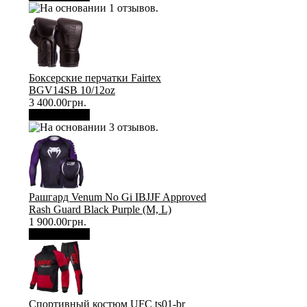
Боксерские перчатки Fairtex
BGV14SB 10/12oz
3 400.00грн.
В корзину
Рашгард Venum No Gi IBJJF Approved
Rash Guard Black Purple (М, L)
1 900.00грн.
В корзину
Спортивный костюм UFC ts01-br