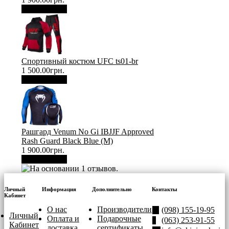
В корзину
Спортивный костюм UFC ts01-br
1 500.00грн.
В корзину
Рашгард Venum No Gi IBJJF Approved
Rash Guard Black Blue (М)
1 900.00грн.
В корзину
Личный
Информация
Дополнительно
Контакты
Кабинет
О нас
Производители
(098) 155-19-95
Личный
Оплата и
Подарочные
(063) 253-91-55
Кабинет
доставка
сертификаты