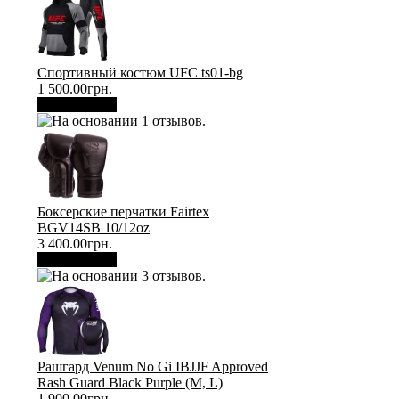
Спортивный костюм UFC ts01-bg
1 500.00грн.
В корзину
Боксерские перчатки Fairtex
BGV14SB 10/12oz
3 400.00грн.
В корзину
Рашгард Venum No Gi IBJJF Approved
Rash Guard Black Purple (М, L)
1 900.00грн.