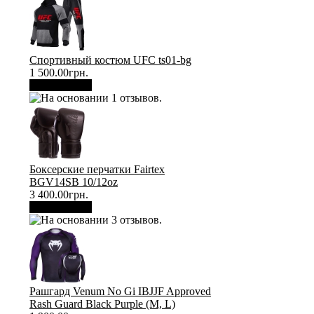
Спортивный костюм UFC ts01-bg
1 500.00грн.
В корзину
Боксерские перчатки Fairtex
BGV14SB 10/12oz
3 400.00грн.
В корзину
Рашгард Venum No Gi IBJJF Approved
Rash Guard Black Purple (М, L)