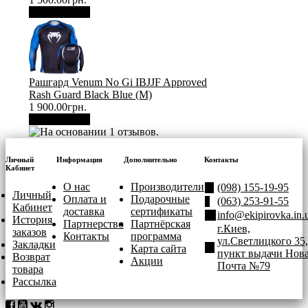
В корзину
Рашгард Venum No Gi IBJJF Approved
Rash Guard Black Blue (М)
1 900.00грн.
В корзину
Личный
Информация
Дополнительно
Контакты
Кабинет
О нас
Производители
(098) 155-19-95
Личный
Оплата и
Подарочные
(063) 253-91-55
Кабинет
доставка
сертификаты
info@ekipirovka.in.
История
Партнерство
Партнёрская
г.Киев,
заказов
Контакты
программа
ул.Светлицкого 35,
Закладки
Карта сайта
пункт выдачи Нов
Возврат
Акции
Почта №79
товара
Рассылка