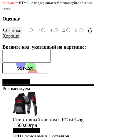
Внимание:
HTML не поддерживается! Используйте обычный
текст.
Оценка:
Плохо
1
2
3
4
5
Хорошо
Введите код, указанный на картинке:
Отправить
Рекомендуем
Спортивный костюм UFC ts01-bg
1 500.00грн.
В корзину