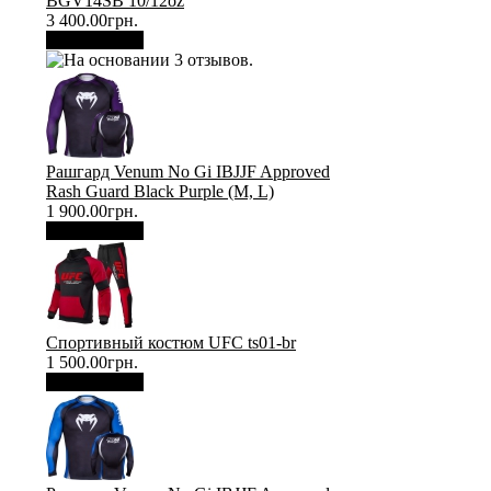
BGV14SB 10/12oz
3 400.00грн.
В корзину
Рашгард Venum No Gi IBJJF Approved
Rash Guard Black Purple (М, L)
1 900.00грн.
В корзину
Спортивный костюм UFC ts01-br
1 500.00грн.
В корзину