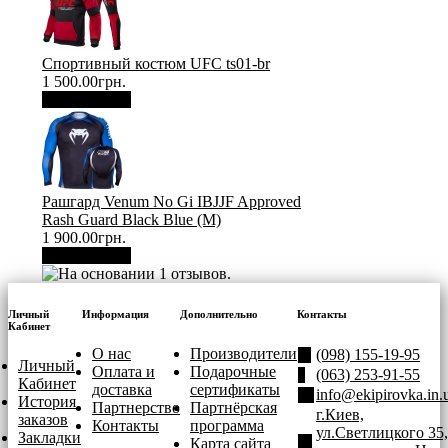
Спортивный костюм UFC ts01-br
1 500.00грн.
В корзину
Рашгард Venum No Gi IBJJF Approved
Rash Guard Black Blue (М)
1 900.00грн.
В корзину
Личный
Информация
Дополнительно
Контакты
Кабинет
О нас
Производители
(098) 155-19-95
Личный
Оплата и
Подарочные
(063) 253-91-55
Кабинет
доставка
сертификаты
info@ekipirovka.in.
История
Партнерство
Партнёрская
г.Киев,
заказов
Контакты
программа
ул.Светлицкого 35,
Закладки
Карта сайта