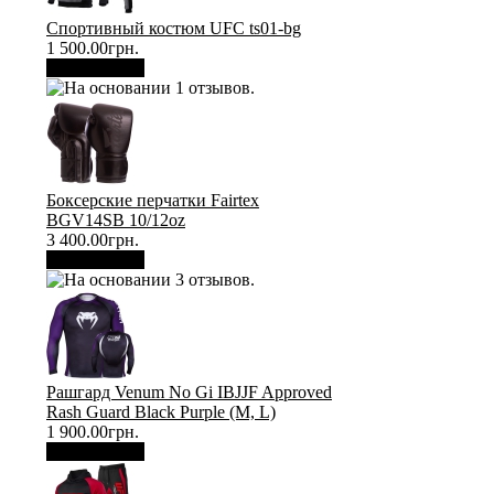
Спортивный костюм UFC ts01-bg
1 500.00грн.
В корзину
Боксерские перчатки Fairtex
BGV14SB 10/12oz
3 400.00грн.
В корзину
Рашгард Venum No Gi IBJJF Approved
Rash Guard Black Purple (М, L)
1 900.00грн.
В корзину