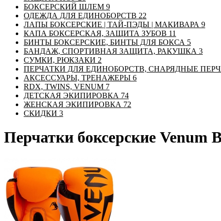
БОКСЕРСКИЙ ШЛЕМ
9
ОДЕЖДА ДЛЯ ЕДИНОБОРСТВ
22
ЛАПЫ БОКСЕРСКИЕ | ТАЙ-ПЭДЫ | МАКИВАРА
9
КАПА БОКСЕРСКАЯ, ЗАЩИТА ЗУБОВ
11
БИНТЫ БОКСЕРСКИЕ, БИНТЫ ДЛЯ БОКСА
5
БАНДАЖ, СПОРТИВНАЯ ЗАЩИТА, РАКУШКА
3
СУМКИ, РЮКЗАКИ
2
ПЕРЧАТКИ ДЛЯ ЕДИНОБОРСТВ, СНАРЯДНЫЕ ПЕР
АКСЕССУАРЫ, ТРЕНАЖЕРЫ
6
RDX, TWINS, VENUM
7
ДЕТСКАЯ ЭКИПИРОВКА
74
ЖЕНСКАЯ ЭКИПИРОВКА
72
СКИДКИ
3
Перчатки боксерские Venum 