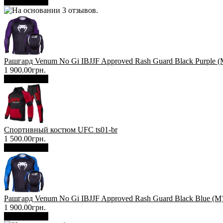
В корзину
Рашгард Venum No Gi IBJJF Approved Rash Guard Black Purple (
1 900.00грн.
В корзину
Спортивный костюм UFC ts01-br
1 500.00грн.
В корзину
Рашгард Venum No Gi IBJJF Approved Rash Guard Black Blue (М
1 900.00грн.
В корзину