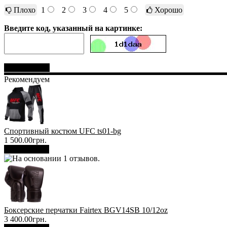
Плохо
1
2
3
4
5
Хорошо
Введите код, указанный на картинке:
Отправить
Рекомендуем
Спортивный костюм UFC ts01-bg
1 500.00грн.
В корзину
Боксерские перчатки Fairtex BGV14SB 10/12oz
3 400.00грн.