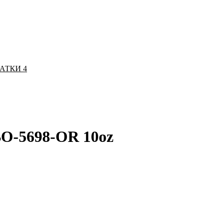
ЧАТКИ
4
BO-5698-OR 10oz