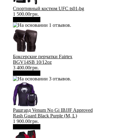
Спортивный костюм UFC ts01-bg
1 500.00грн.
В корзину
Боксерские перчатки Fairtex
BGV14SB 10/12oz
3 400.00грн.
В корзину
Рашгард Venum No Gi IBJJF Approved
Rash Guard Black Purple (М, L)
1 900.00грн.
В корзину