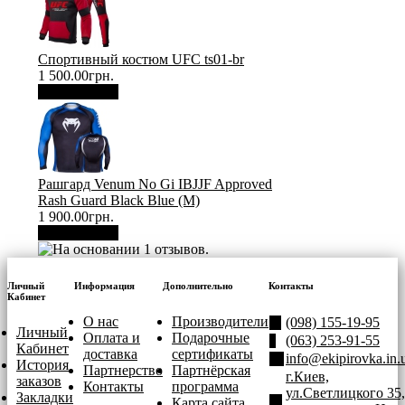
Спортивный костюм UFC ts01-br
1 500.00грн.
В корзину
Рашгард Venum No Gi IBJJF Approved
Rash Guard Black Blue (М)
1 900.00грн.
В корзину
Личный
Информация
Дополнительно
Контакты
Кабинет
О нас
Производители
(098) 155-19-95
Личный
Оплата и
Подарочные
(063) 253-91-55
Кабинет
доставка
сертификаты
info@ekipirovka.in.
История
Партнерство
Партнёрская
г.Киев,
заказов
Контакты
программа
ул.Светлицкого 35,
Закладки
Карта сайта