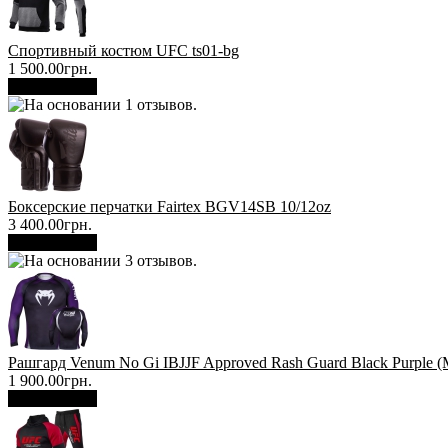
Спортивный костюм UFC ts01-bg
1 500.00грн.
В корзину
Боксерские перчатки Fairtex BGV14SB 10/12oz
3 400.00грн.
В корзину
Рашгард Venum No Gi IBJJF Approved Rash Guard Black Purple (
1 900.00грн.
В корзину