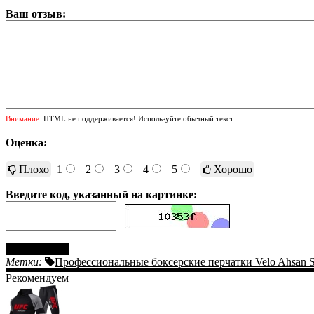
Ваш отзыв:
Внимание:
HTML не поддерживается! Используйте обычный текст.
Оценка:
Плохо
1
2
3
4
5
Хорошо
Введите код, указанный на картинке:
Отправить
Метки:
Профессиональные боксерские перчатки Velo Ahsan S
Рекомендуем