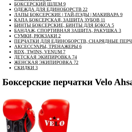
БОКСЕРСКИЙ ШЛЕМ
9
ОДЕЖДА ДЛЯ ЕДИНОБОРСТВ
22
ЛАПЫ БОКСЕРСКИЕ | ТАЙ-ПЭДЫ | МАКИВАРА
9
КАПА БОКСЕРСКАЯ, ЗАЩИТА ЗУБОВ
11
БИНТЫ БОКСЕРСКИЕ, БИНТЫ ДЛЯ БОКСА
5
БАНДАЖ, СПОРТИВНАЯ ЗАЩИТА, РАКУШКА
3
СУМКИ, РЮКЗАКИ
2
ПЕРЧАТКИ ДЛЯ ЕДИНОБОРСТВ, СНАРЯДНЫЕ ПЕР
АКСЕССУАРЫ, ТРЕНАЖЕРЫ
6
RDX, TWINS, VENUM
7
ДЕТСКАЯ ЭКИПИРОВКА
74
ЖЕНСКАЯ ЭКИПИРОВКА
72
СКИДКИ
3
Боксерские перчатки Velo Ahs