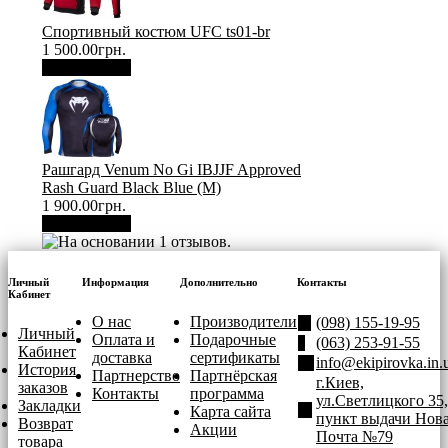
Спортивный костюм UFC ts01-br
1 500.00грн.
В корзину
Рашгард Venum No Gi IBJJF Approved
Rash Guard Black Blue (М)
1 900.00грн.
В корзину
Личный
Информация
Дополнительно
Контакты
Кабинет
О нас
Производители
(098) 155-19-95
Личный
Оплата и
Подарочные
(063) 253-91-55
Кабинет
доставка
сертификаты
info@ekipirovka.in.
История
Партнерство
Партнёрская
г.Киев,
заказов
Контакты
программа
ул.Светлицкого 35,
Закладки
Карта сайта
пункт выдачи Нов
Возврат
Акции
Почта №79
товара