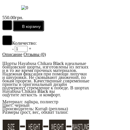
550.00грн.
Количество:
-
+
Описание
Отзывы (0)
Шорты Hayabusa Chikara
Black
идеальные
бойцовские шорты, изготовлены из легких
и в то же время прочных материалов.
Надежная фиксация при помощи липучки
и шнуровки. Не сковывают движений, по
бокам прорези. Качественные современные
принты и оригинальный дизайн
подчеркнут стремление к победе. В шортах
Hayabusa Chikara
Black
вы
ощутите
легкость и комфорт.
Материал: лайкра, полиестр
Цвет: черный
Производитель: Китай (реплика)
Размеры (рост, вес, обхват талии: