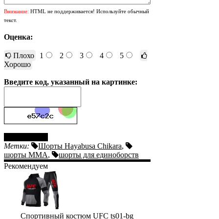
Внимание:
HTML не поддерживается! Используйте обычный
текст.
Оценка:
Плохо
1
2
3
4
5
Хорошо
Введите код, указанный на картинке:
Отправить
Метки:
Шорты Hayabusa Chikara
,
шорты ММА
,
шорты для единоборств
Рекомендуем
Спортивный костюм UFC ts01-bg