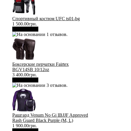
Спортивный костюм UFC ts01-bg
1 500.00грн.
В корзину
Боксерские перчатки Fairtex
BGV14SB 10/12oz
3 400.00грн.
В корзину
Рашгард Venum No Gi IBJJF Approved
Rash Guard Black Purple (М, L)
1 900.00грн.
В корзину