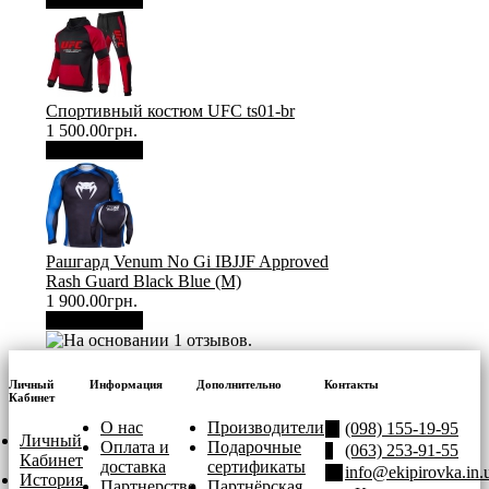
Спортивный костюм UFC ts01-br
1 500.00грн.
В корзину
Рашгард Venum No Gi IBJJF Approved
Rash Guard Black Blue (М)
1 900.00грн.
В корзину
Личный
Информация
Дополнительно
Контакты
Кабинет
О нас
Производители
(098) 155-19-95
Личный
Оплата и
Подарочные
(063) 253-91-55
Кабинет
доставка
сертификаты
info@ekipirovka.in.
История
Партнерство
Партнёрская