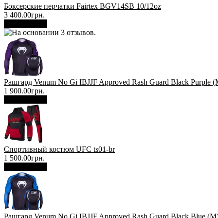
Боксерские перчатки Fairtex BGV14SB 10/12oz
3 400.00грн.
В корзину
Рашгард Venum No Gi IBJJF Approved Rash Guard Black Purple (
1 900.00грн.
В корзину
Спортивный костюм UFC ts01-br
1 500.00грн.
В корзину
Рашгард Venum No Gi IBJJF Approved Rash Guard Black Blue (М