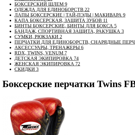
БОКСЕРСКИЙ ШЛЕМ
9
ОДЕЖДА ДЛЯ ЕДИНОБОРСТВ
22
ЛАПЫ БОКСЕРСКИЕ | ТАЙ-ПЭДЫ | МАКИВАРА
9
КАПА БОКСЕРСКАЯ, ЗАЩИТА ЗУБОВ
11
БИНТЫ БОКСЕРСКИЕ, БИНТЫ ДЛЯ БОКСА
5
БАНДАЖ, СПОРТИВНАЯ ЗАЩИТА, РАКУШКА
3
СУМКИ, РЮКЗАКИ
2
ПЕРЧАТКИ ДЛЯ ЕДИНОБОРСТВ, СНАРЯДНЫЕ ПЕР
АКСЕССУАРЫ, ТРЕНАЖЕРЫ
6
RDX, TWINS, VENUM
7
ДЕТСКАЯ ЭКИПИРОВКА
74
ЖЕНСКАЯ ЭКИПИРОВКА
72
СКИДКИ
3
Боксерские перчатки Twins 