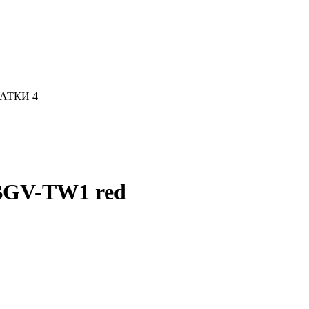
ЧАТКИ
4
FBGV-TW1 red