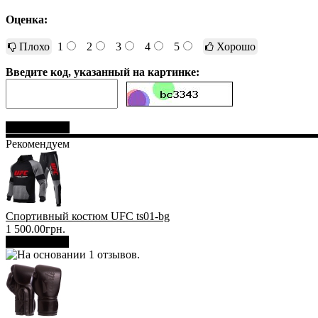
Оценка:
Плохо
1
2
3
4
5
Хорошо
Введите код, указанный на картинке:
Отправить
Рекомендуем
Спортивный костюм UFC ts01-bg
1 500.00грн.
В корзину