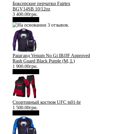
Боксерские перчатки Fairtex
BGV14SB 10/12oz
3 400.00грн.
В корзину
Рашгард Venum No Gi IBJJF Approved
Rash Guard Black Purple (М, L)
1 900.00грн.
В корзину
Спортивный костюм UFC ts01-br
1 500.00грн.
В корзину