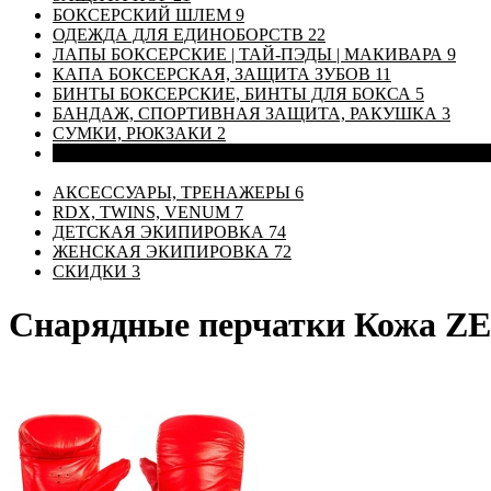
БОКСЕРСКИЙ ШЛЕМ
9
ОДЕЖДА ДЛЯ ЕДИНОБОРСТВ
22
ЛАПЫ БОКСЕРСКИЕ | ТАЙ-ПЭДЫ | МАКИВАРА
9
КАПА БОКСЕРСКАЯ, ЗАЩИТА ЗУБОВ
11
БИНТЫ БОКСЕРСКИЕ, БИНТЫ ДЛЯ БОКСА
5
БАНДАЖ, СПОРТИВНАЯ ЗАЩИТА, РАКУШКА
3
СУМКИ, РЮКЗАКИ
2
ПЕРЧАТКИ ДЛЯ ЕДИНОБОРСТВ, СНАРЯДНЫЕ ПЕР
АКСЕССУАРЫ, ТРЕНАЖЕРЫ
6
RDX, TWINS, VENUM
7
ДЕТСКАЯ ЭКИПИРОВКА
74
ЖЕНСКАЯ ЭКИПИРОВКА
72
СКИДКИ
3
Снарядные перчатки Кожа ZE