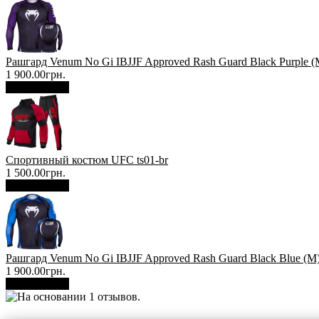
Рашгард Venum No Gi IBJJF Approved Rash Guard Black Purple (
1 900.00грн.
В корзину
Спортивный костюм UFC ts01-br
1 500.00грн.
В корзину
Рашгард Venum No Gi IBJJF Approved Rash Guard Black Blue (М
1 900.00грн.
В корзину