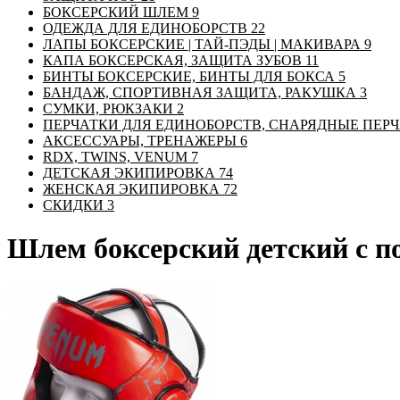
БОКСЕРСКИЙ ШЛЕМ
9
ОДЕЖДА ДЛЯ ЕДИНОБОРСТВ
22
ЛАПЫ БОКСЕРСКИЕ | ТАЙ-ПЭДЫ | МАКИВАРА
9
КАПА БОКСЕРСКАЯ, ЗАЩИТА ЗУБОВ
11
БИНТЫ БОКСЕРСКИЕ, БИНТЫ ДЛЯ БОКСА
5
БАНДАЖ, СПОРТИВНАЯ ЗАЩИТА, РАКУШКА
3
СУМКИ, РЮКЗАКИ
2
ПЕРЧАТКИ ДЛЯ ЕДИНОБОРСТВ, СНАРЯДНЫЕ ПЕР
АКСЕССУАРЫ, ТРЕНАЖЕРЫ
6
RDX, TWINS, VENUM
7
ДЕТСКАЯ ЭКИПИРОВКА
74
ЖЕНСКАЯ ЭКИПИРОВКА
72
СКИДКИ
3
Шлем боксерский детский с 