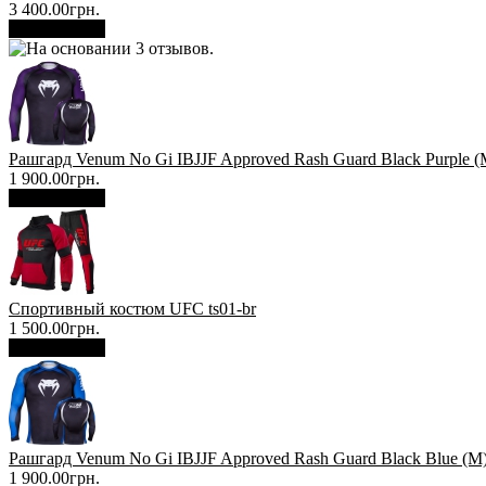
3 400.00грн.
В корзину
Рашгард Venum No Gi IBJJF Approved Rash Guard Black Purple (
1 900.00грн.
В корзину
Спортивный костюм UFC ts01-br
1 500.00грн.
В корзину
Рашгард Venum No Gi IBJJF Approved Rash Guard Black Blue (М
1 900.00грн.