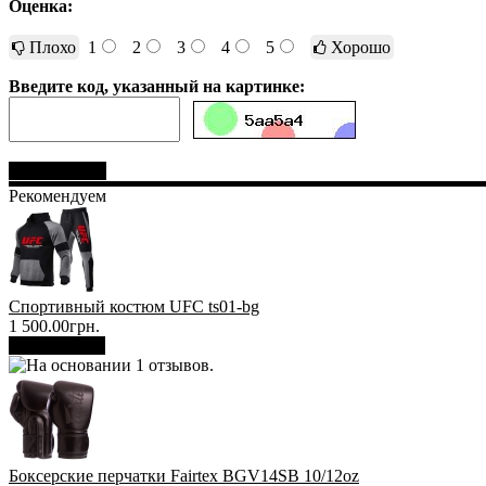
Оценка:
Плохо
1
2
3
4
5
Хорошо
Введите код, указанный на картинке:
Отправить
Рекомендуем
Спортивный костюм UFC ts01-bg
1 500.00грн.
В корзину
Боксерские перчатки Fairtex BGV14SB 10/12oz