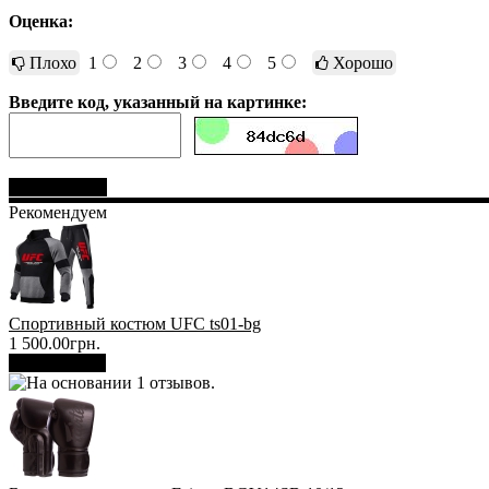
Оценка:
Плохо
1
2
3
4
5
Хорошо
Введите код, указанный на картинке:
Отправить
Рекомендуем
Спортивный костюм UFC ts01-bg
1 500.00грн.
В корзину