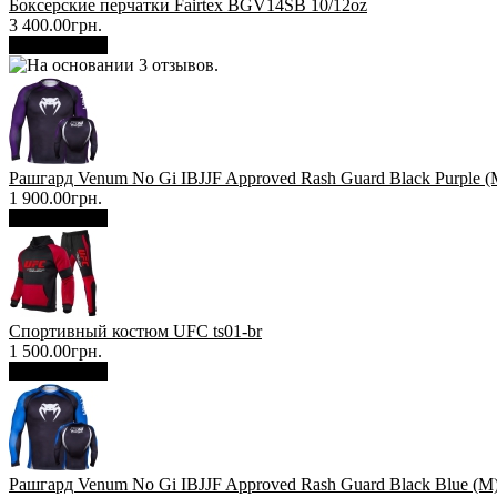
Боксерские перчатки Fairtex BGV14SB 10/12oz
3 400.00грн.
В корзину
Рашгард Venum No Gi IBJJF Approved Rash Guard Black Purple (
1 900.00грн.
В корзину
Спортивный костюм UFC ts01-br
1 500.00грн.
В корзину
Рашгард Venum No Gi IBJJF Approved Rash Guard Black Blue (М