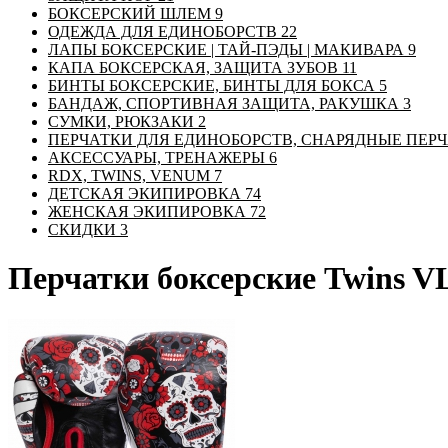
БОКСЕРСКИЙ ШЛЕМ
9
ОДЕЖДА ДЛЯ ЕДИНОБОРСТВ
22
ЛАПЫ БОКСЕРСКИЕ | ТАЙ-ПЭДЫ | МАКИВАРА
9
КАПА БОКСЕРСКАЯ, ЗАЩИТА ЗУБОВ
11
БИНТЫ БОКСЕРСКИЕ, БИНТЫ ДЛЯ БОКСА
5
БАНДАЖ, СПОРТИВНАЯ ЗАЩИТА, РАКУШКА
3
СУМКИ, РЮКЗАКИ
2
ПЕРЧАТКИ ДЛЯ ЕДИНОБОРСТВ, СНАРЯДНЫЕ ПЕР
АКСЕССУАРЫ, ТРЕНАЖЕРЫ
6
RDX, TWINS, VENUM
7
ДЕТСКАЯ ЭКИПИРОВКА
74
ЖЕНСКАЯ ЭКИПИРОВКА
72
СКИДКИ
3
Перчатки боксерские Twins V