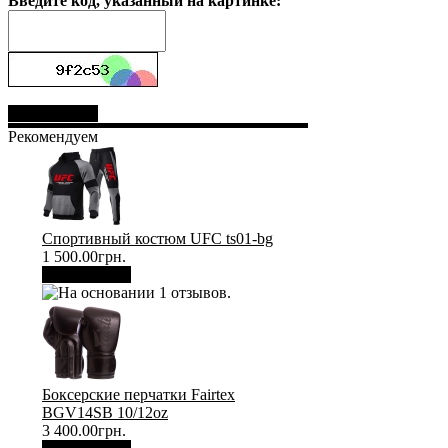
Введите код, указанный на картинке:
Отправить
Рекомендуем
Спортивный костюм UFC ts01-bg
1 500.00грн.
В корзину
Боксерские перчатки Fairtex
BGV14SB 10/12oz
3 400.00грн.