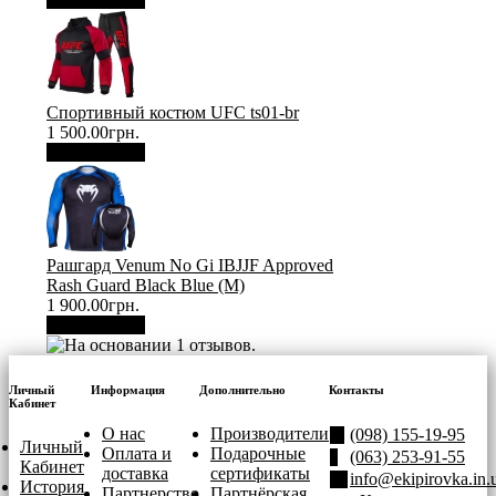
Спортивный костюм UFC ts01-br
1 500.00грн.
В корзину
Рашгард Venum No Gi IBJJF Approved
Rash Guard Black Blue (М)
1 900.00грн.
В корзину
Личный
Информация
Дополнительно
Контакты
Кабинет
О нас
Производители
(098) 155-19-95
Личный
Оплата и
Подарочные
(063) 253-91-55
Кабинет
доставка
сертификаты
info@ekipirovka.in.
История
Партнерство
Партнёрская