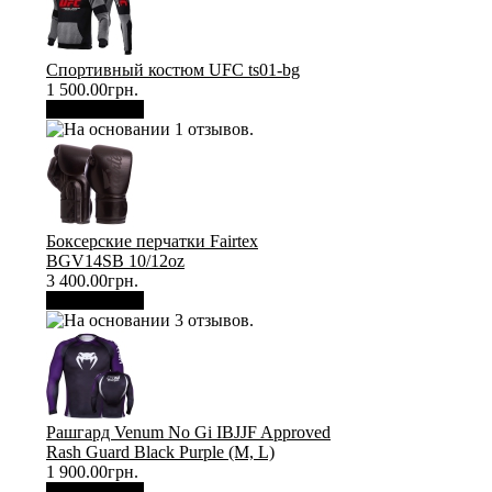
Спортивный костюм UFC ts01-bg
1 500.00грн.
В корзину
Боксерские перчатки Fairtex
BGV14SB 10/12oz
3 400.00грн.
В корзину
Рашгард Venum No Gi IBJJF Approved
Rash Guard Black Purple (М, L)
1 900.00грн.
В корзину