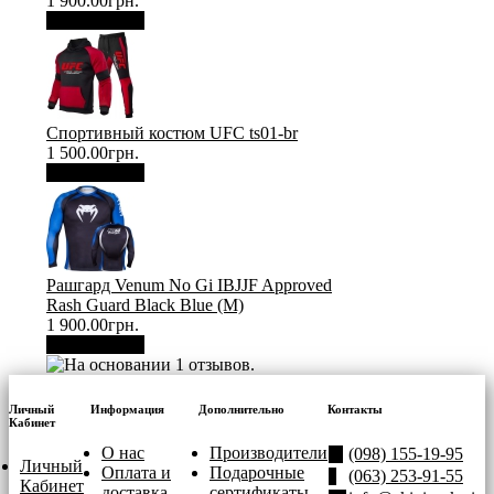
1 900.00грн.
В корзину
Спортивный костюм UFC ts01-br
1 500.00грн.
В корзину
Рашгард Venum No Gi IBJJF Approved
Rash Guard Black Blue (М)
1 900.00грн.
В корзину
Личный
Информация
Дополнительно
Контакты
Кабинет
О нас
Производители
(098) 155-19-95
Личный
Оплата и
Подарочные
(063) 253-91-55
Кабинет
доставка
сертификаты