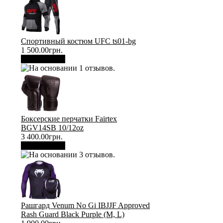
Спортивный костюм UFC ts01-bg
1 500.00грн.
В корзину
Боксерские перчатки Fairtex
BGV14SB 10/12oz
3 400.00грн.
В корзину
Рашгард Venum No Gi IBJJF Approved
Rash Guard Black Purple (М, L)