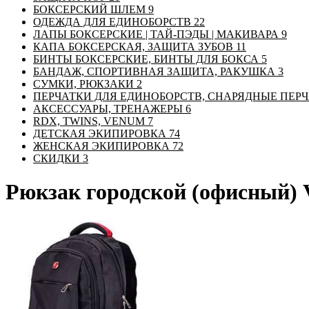
БОКСЕРСКИЙ ШЛЕМ
9
ОДЕЖДА ДЛЯ ЕДИНОБОРСТВ
22
ЛАПЫ БОКСЕРСКИЕ | ТАЙ-ПЭДЫ | МАКИВАРА
9
КАПА БОКСЕРСКАЯ, ЗАЩИТА ЗУБОВ
11
БИНТЫ БОКСЕРСКИЕ, БИНТЫ ДЛЯ БОКСА
5
БАНДАЖ, СПОРТИВНАЯ ЗАЩИТА, РАКУШКА
3
СУМКИ, РЮКЗАКИ
2
ПЕРЧАТКИ ДЛЯ ЕДИНОБОРСТВ, СНАРЯДНЫЕ ПЕР
АКСЕССУАРЫ, ТРЕНАЖЕРЫ
6
RDX, TWINS, VENUM
7
ДЕТСКАЯ ЭКИПИРОВКА
74
ЖЕНСКАЯ ЭКИПИРОВКА
72
СКИДКИ
3
Рюкзак городской (офисный) V