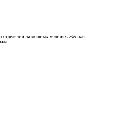
в и отделений на мощных молниях.
Жесткая
зала
.