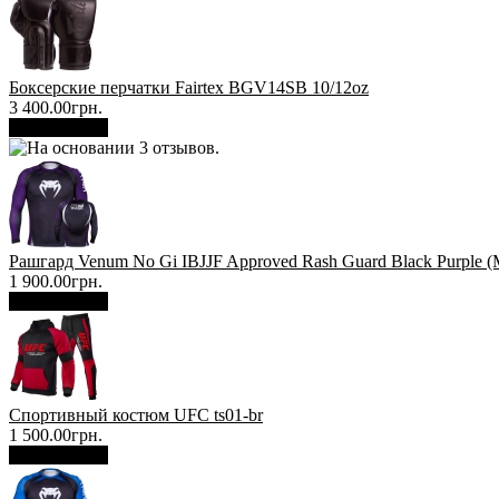
Боксерские перчатки Fairtex BGV14SB 10/12oz
3 400.00грн.
В корзину
Рашгард Venum No Gi IBJJF Approved Rash Guard Black Purple (
1 900.00грн.
В корзину
Спортивный костюм UFC ts01-br
1 500.00грн.
В корзину