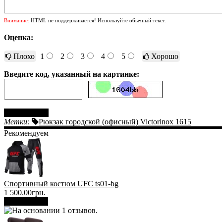
Внимание:
HTML не поддерживается! Используйте обычный текст.
Оценка:
Плохо
1
2
3
4
5
Хорошо
Введите код, указанный на картинке:
Отправить
Метки:
Рюкзак городской (офисный) Victorinox 1615
Рекомендуем
Спортивный костюм UFC ts01-bg
1 500.00грн.
В корзину