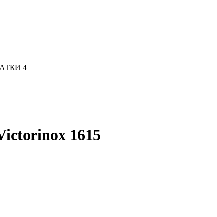
ЧАТКИ
4
ictorinox 1615