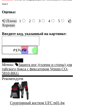
текст.
Оценка:
Плохо
1
2
3
4
5
Хорошо
Введите код, указанный на картинке:
Отправить
Метки:
Защита ног (голени и стопы) для
тайского бокса с фиксатором Venum CO-
5810-BKG
Рекомендуем
Спортивный костюм UFC ts01-bg