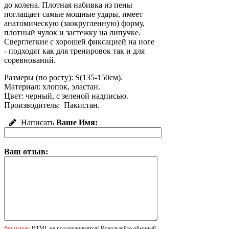
до колена. Плотная набивка из пены
поглащает самые мощные удары, имеет
анатомическую (заокругленную) форму,
плотный чулок и застежку на липучке.
Сверглегкие с хорошей фиксацией на ноге
- подходят как для тренировок так и для
соревнований.
Размеры (по росту): S(135-150см).
Материал: хлопок, эластан.
Цвет: черный, с зеленой надписью.
Производитель: Пакистан.
Написать
Ваше Имя:
Ваш отзыв:
Внимание:
HTML не поддерживается! Используйте обычный