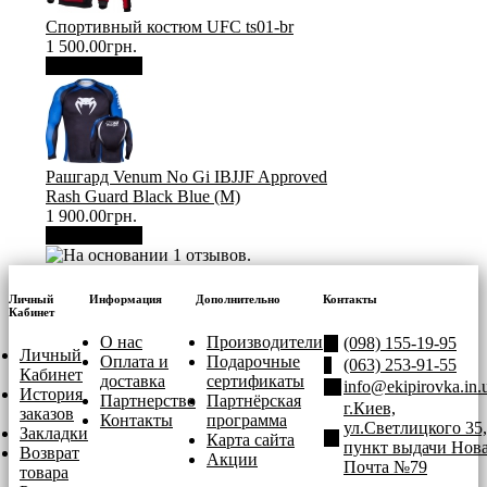
Спортивный костюм UFC ts01-br
1 500.00грн.
В корзину
Рашгард Venum No Gi IBJJF Approved
Rash Guard Black Blue (М)
1 900.00грн.
В корзину
Личный
Информация
Дополнительно
Контакты
Кабинет
О нас
Производители
(098) 155-19-95
Личный
Оплата и
Подарочные
(063) 253-91-55
Кабинет
доставка
сертификаты
info@ekipirovka.in.
История
Партнерство
Партнёрская
г.Киев,
заказов
Контакты
программа
ул.Светлицкого 35,
Закладки
Карта сайта
пункт выдачи Нов
Возврат
Акции
Почта №79
товара