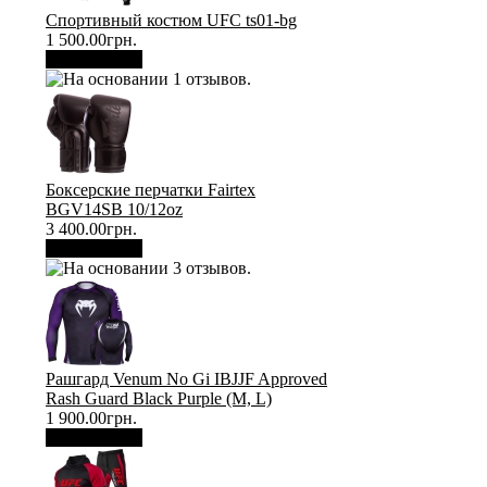
Спортивный костюм UFC ts01-bg
1 500.00грн.
В корзину
Боксерские перчатки Fairtex
BGV14SB 10/12oz
3 400.00грн.
В корзину
Рашгард Venum No Gi IBJJF Approved
Rash Guard Black Purple (М, L)
1 900.00грн.
В корзину