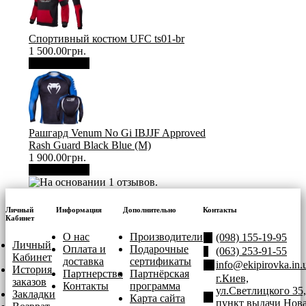
Спортивный костюм UFC ts01-br
1 500.00грн.
В корзину
Рашгард Venum No Gi IBJJF Approved
Rash Guard Black Blue (М)
1 900.00грн.
В корзину
Личный
Информация
Дополнительно
Контакты
Кабинет
О нас
Производители
(098) 155-19-95
Личный
Оплата и
Подарочные
(063) 253-91-55
Кабинет
доставка
сертификаты
info@ekipirovka.in.
История
Партнерство
Партнёрская
г.Киев,
заказов
Контакты
программа
ул.Светлицкого 35,
Закладки
Карта сайта
пункт выдачи Нов