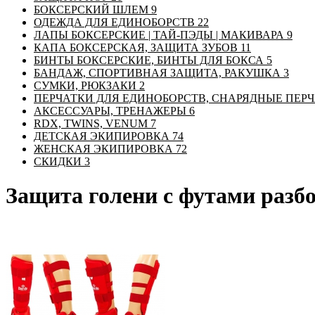
БОКСЕРСКИЙ ШЛЕМ
9
ОДЕЖДА ДЛЯ ЕДИНОБОРСТВ
22
ЛАПЫ БОКСЕРСКИЕ | ТАЙ-ПЭДЫ | МАКИВАРА
9
КАПА БОКСЕРСКАЯ, ЗАЩИТА ЗУБОВ
11
БИНТЫ БОКСЕРСКИЕ, БИНТЫ ДЛЯ БОКСА
5
БАНДАЖ, СПОРТИВНАЯ ЗАЩИТА, РАКУШКА
3
СУМКИ, РЮКЗАКИ
2
ПЕРЧАТКИ ДЛЯ ЕДИНОБОРСТВ, СНАРЯДНЫЕ ПЕР
АКСЕССУАРЫ, ТРЕНАЖЕРЫ
6
RDX, TWINS, VENUM
7
ДЕТСКАЯ ЭКИПИРОВКА
74
ЖЕНСКАЯ ЭКИПИРОВКА
72
СКИДКИ
3
Защита голени с футами разб