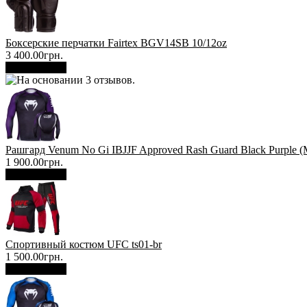
Боксерские перчатки Fairtex BGV14SB 10/12oz
3 400.00грн.
В корзину
Рашгард Venum No Gi IBJJF Approved Rash Guard Black Purple (
1 900.00грн.
В корзину
Спортивный костюм UFC ts01-br
1 500.00грн.
В корзину