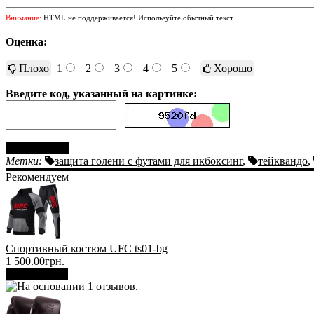
Внимание:
HTML не поддерживается! Используйте обычный текст.
Оценка:
Плохо
1
2
3
4
5
Хорошо
Введите код, указанный на картинке:
Отправить
Метки:
защита голени с футами для икбоксинг
,
тейквандо
,
Рекомендуем
Спортивный костюм UFC ts01-bg
1 500.00грн.
В корзину