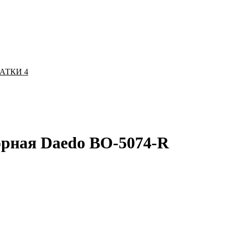
ЧАТКИ
4
орная Daedo BO-5074-R