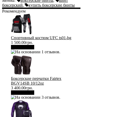
Метки:
Боксерские бинты
,
Бинт
боксерский
,
купить боксерские бинты
Рекомендуем
Спортивный костюм UFC ts01-bg
1 500.00грн.
В корзину
Боксерские перчатки Fairtex
BGV14SB 10/12oz
3 400.00грн.
В корзину