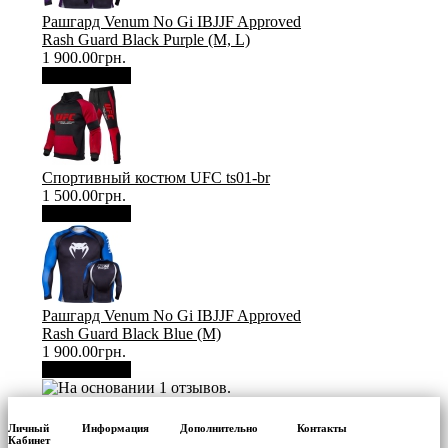
Рашгард Venum No Gi IBJJF Approved
Rash Guard Black Purple (М, L)
1 900.00грн.
В корзину
Спортивный костюм UFC ts01-br
1 500.00грн.
В корзину
Рашгард Venum No Gi IBJJF Approved
Rash Guard Black Blue (М)
1 900.00грн.
В корзину
Личный
Информация
Дополнительно
Контакты
Кабинет