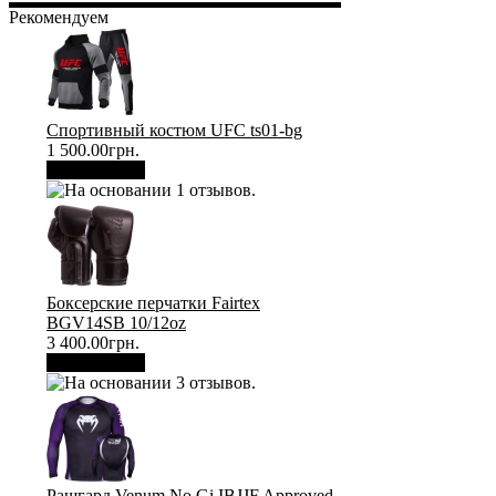
Рекомендуем
Спортивный костюм UFC ts01-bg
1 500.00грн.
В корзину
Боксерские перчатки Fairtex
BGV14SB 10/12oz
3 400.00грн.
В корзину
Рашгард Venum No Gi IBJJF Approved